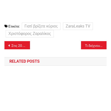
Γιατί βρίζετε κύριοι;
ΖaraLeaks TV
Ετικέτα:
Χριστόφορος Ζαραλίκος
Πλοήγηση
Στις 20.409 τα νέα κρούσματα – Στους 664 οι διασωληνωμένοι, 80 νέοι θάνατοι
Τι δείχνουν τα στοιχεία του ΕΟΔΥ για την διασπορά των μεταλλάξεων στην Ελλάδα
άρθρων
RELATED POSTS