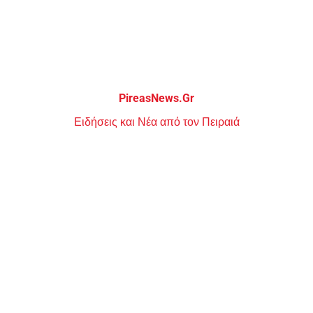
Μεταπηδήστε
στο
περιεχόμενο
PireasNews.Gr
Ειδήσεις και Νέα από τον Πειραιά