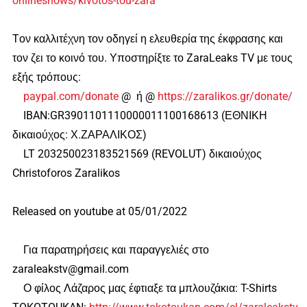
onlineshows/kivotos-tou-zara
Tον καλλιτέχνη τον οδηγεί η ελευθερία της έκφρασης και
τον ζει το κοινό του. Υποστηρίξτε το ZaraLeaks TV με τους
εξής τρόπους:
paypal.com/donate
@ ή @
https://zaralikos.gr/donate/
IBAN:GR3901101110000011100168613 (ΕΘΝΙΚΗ
δικαιούχος: Χ.ΖΑΡΑΛΙΚΟΣ)
LT 203250023183521569 (REVOLUT) δικαιούχος
Christoforos Zaralikos
Released on youtube at 05/01/2022
Για παρατηρήσεις και παραγγελιές στο
zaraleakstv@gmail.com
Ο φίλος Λάζαρος μας έφτιαξε τα μπλουζάκια: T-Shirts