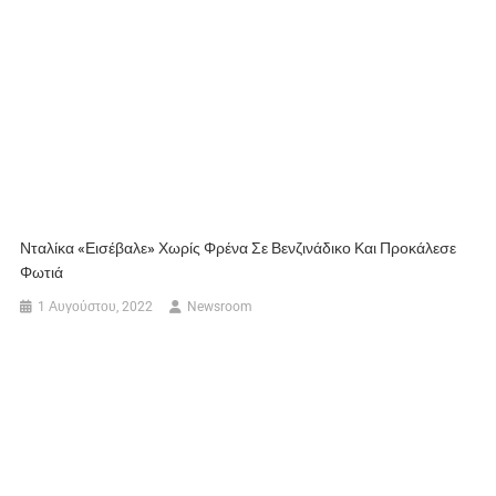
Νταλίκα «εισέβαλε» Χωρίς Φρένα Σε Βενζινάδικο Και Προκάλεσε
Φωτιά
1 Αυγούστου, 2022
Newsroom