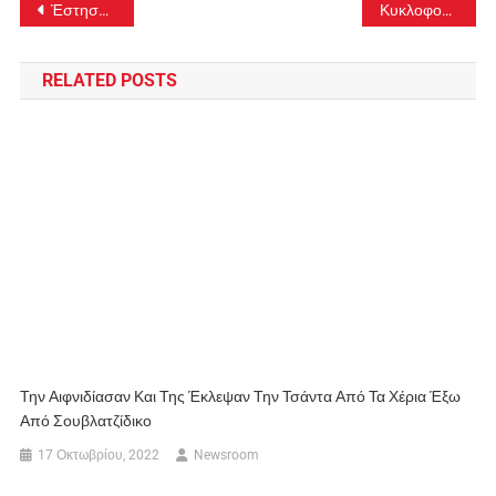
Έστησαν καρτέρι και ξυλοκόπησαν πλαστικό χειρουργό
Κυκλοφοριακές ρυθμίσεις σε Μεταμόρφωση και Κηφισιά
άρθρων
RELATED POSTS
Την Αιφνιδίασαν Και Της Έκλεψαν Την Τσάντα Από Τα Χέρια Έξω
Από Σουβλατζίδικο
17 Οκτωβρίου, 2022
Newsroom