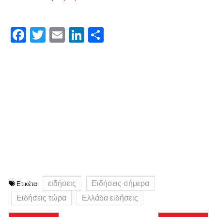
Facebook
Twitter
Email
LinkedIn
Μοιραστείτε
ειδήσεις
Ειδήσεις σήμερα
Ετικέτα:
Ειδήσεις τώρα
Ελλάδα ειδήσεις
Πλοήγηση