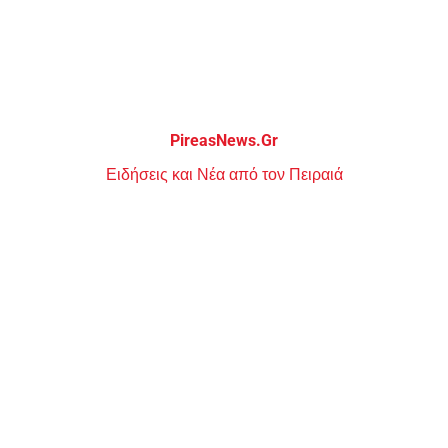
Μεταπηδήστε
στο
περιεχόμενο
PireasNews.Gr
Ειδήσεις και Νέα από τον Πειραιά