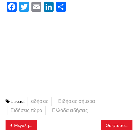
Facebook
Twitter
Email
LinkedIn
Μοιραστείτε
ειδήσεις
Ειδήσεις σήμερα
Ετικέτα:
Ειδήσεις τώρα
Ελλάδα ειδήσεις
Πλοήγηση
Μεγάλη ποσότητα κοκαΐνης εντοπίστηκε σε κοντέινερ στον Πειραιά
Θα φτάσουν μέχρι 4.000 στη χειρότερη περίπτωση
άρθρων