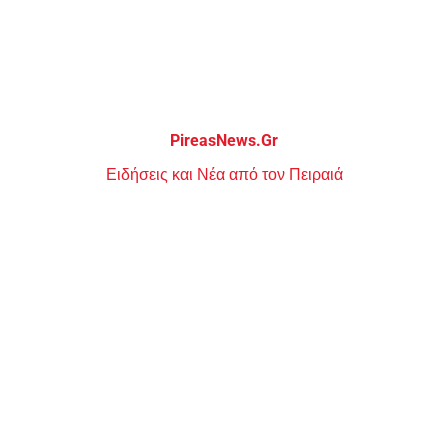
Μεταπηδήστε
στο
περιεχόμενο
PireasNews.Gr
Ειδήσεις και Νέα από τον Πειραιά