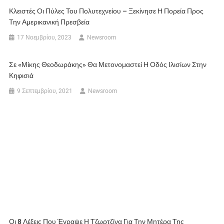
Κλειστές Οι Πύλες Του Πολυτεχνείου – Ξεκίνησε Η Πορεία Προς
Την Αμερικανική Πρεσβεία
17 Νοεμβρίου, 2023
Newsroom
Σε «Μίκης Θεοδωράκης» Θα Μετονομαστεί Η Οδός Ιλισίων Στην
Κηφισιά
9 Σεπτεμβρίου, 2021
Newsroom
Οι 8 Λέξεις Που Έγραψε Η Τζωρτζίνα Για Την Μητέρα Της