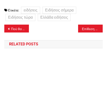
ειδήσεις
Ειδήσεις σήμερα
Ετικέτα:
Ειδήσεις τώρα
Ελλάδα ειδήσεις
Πλοήγηση
Πού θα διενεργούνται δωρεάν rapid tests αύριο Δευτέρα
Επίθεση από δεκάδες άτομα δέχθηκε αστυνομικός – Του άρπαξαν τον ασύρματο
άρθρων
RELATED POSTS