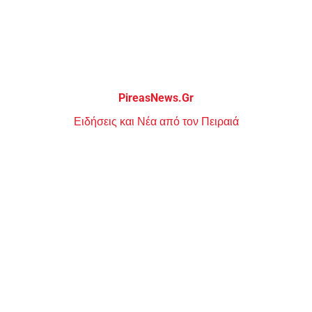
Μεταπηδήστε
στο
περιεχόμενο
PireasNews.Gr
Ειδήσεις και Νέα από τον Πειραιά