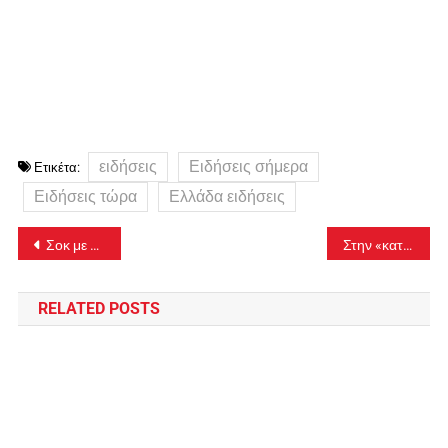
ειδήσεις
Ειδήσεις σήμερα
Ετικέτα:
Ειδήσεις τώρα
Ελλάδα ειδήσεις
Πλοήγηση
Σοκ με 111 νεκρούς εν μέσω κακοκαιρίας – 19.075 νέα κρούσματα και 655 διασωληνωμένοι
Στην «κατάψυξη» Γιάννενα και Άρτα
άρθρων
RELATED POSTS