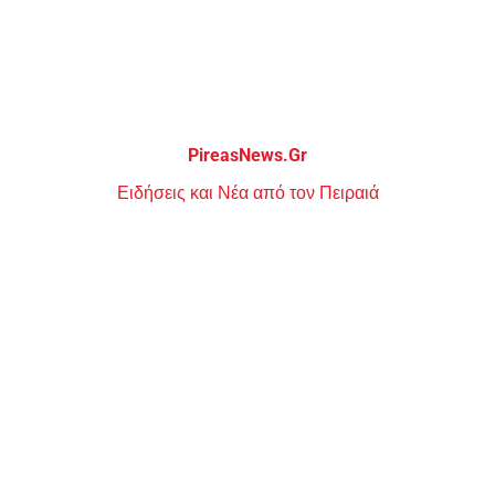
Μεταπηδήστε
στο
περιεχόμενο
PireasNews.Gr
Ειδήσεις και Νέα από τον Πειραιά