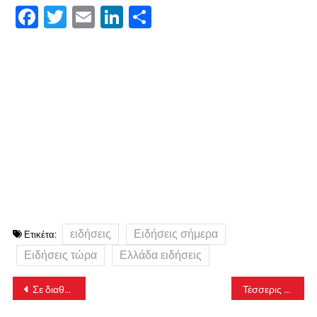
Facebook
Twitter
Email
LinkedIn
Μοιραστείτε
ειδήσεις
Ειδήσεις σήμερα
Ετικέτα:
Ειδήσεις τώρα
Ελλάδα ειδήσεις
Πλοήγηση
Σε διαθεσιμότητα ο συνοδός του Προαστιακού που πήρε χρήματα από επιβάτη
Τέσσερις ύποπτοι στο… κάδρο της Αστυνομίας
άρθρων