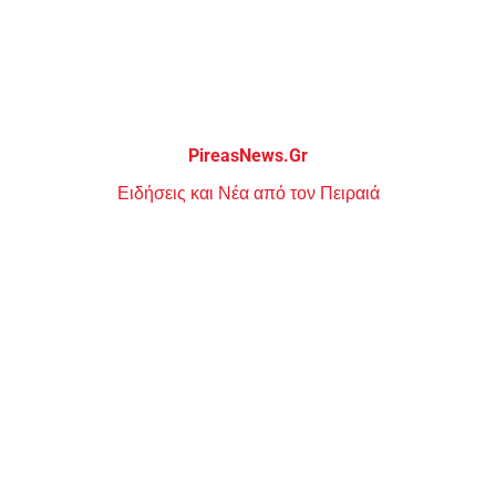
Μεταπηδήστε
στο
περιεχόμενο
PireasNews.Gr
Ειδήσεις και Νέα από τον Πειραιά