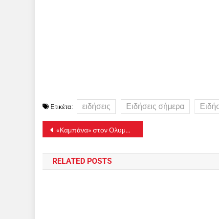
ειδήσεις
Ειδήσεις σήμερα
Ειδή
Ετικέτα:
Πλοήγηση
«Καμπάνα» στον Ολυμπιακό και από την UEFA
άρθρων
RELATED POSTS