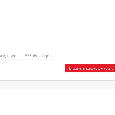
σεις τώρα
Ελλάδα ειδήσεις
Επιμένει η κακοκαιρία το Σαββατοκύριακο – Πού θα σημειωθούν έντονες βροχές και καταιγίδες