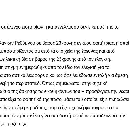
ι σε έλεγχο εισιτηρίων η καταγγέλλουσα δεν είχε μαζί της το
 Χανίων-Ρεθύμνου σε βάρος 23χρονης εγκύου φοιτήτριας, η οπο
α,υποστηρίζοντας ότι από τα στοιχεία της έρευνας και από
 λεκτική βία σε βάρος της 23χρονης από τον ελεγκτή.
 στιγμή ενημερώθηκε από τον ίδιο τον ελεγκτή για το
α στο αστικό λεωφορείο και ως όφειλε, έδωσε εντολή για άμεση
έβη το περιστατικό. Όπως σημειώνεται στην σχετική
πλαίσιο της άσκησης των καθηκόντων του – προσέγγισε την νεαρ
επιδείξει το φοιτητικό της πάσο, βάσει του οποίου είχε πληρώσει
, δεν το έφερε μαζί της, παρά είχε σχετική φωτογραφία στο
τωση δεν μπορεί να γίνει αποδεκτή, αφού δεν αποδεικνύει την
ει μαζί της».