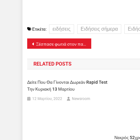
ειδήσεις
Ειδήσεις σήμερα
Ειδή
Ετικέτα:
Πλοήγηση
Ξέσπασε φωτιά στον παράδρομο της Αττικής Οδού στο Κορωπί
άρθρων
RELATED POSTS
Δείτε Που Θα Γίνονται Δωρεάν Rapid Test
Την Κυριακή 13 Μαρτίου
12 Μαρτίου, 2022
Newsroom
Νεκρός 52χρ