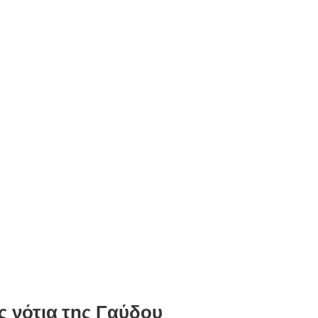
ς νότια της Γαύδου