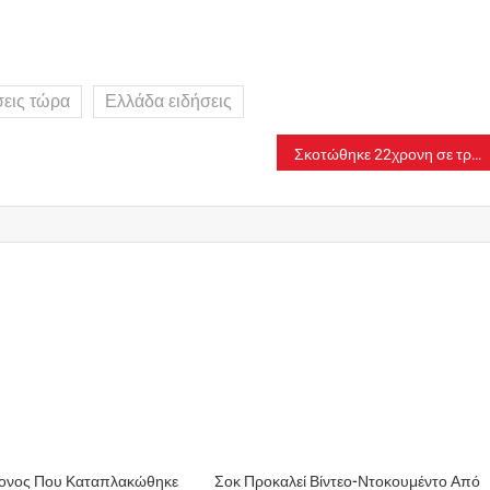
σεις τώρα
Ελλάδα ειδήσεις
Σκοτώθηκε 22χρονη σε τροχαίο – Έπεσε με το αμάξι της σε τοίχο
ονος Που Καταπλακώθηκε
Σοκ Προκαλεί Βίντεο-Ντοκουμέντο Από