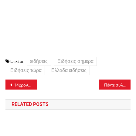
ειδήσεις
Ειδήσεις σήμερα
Ετικέτα:
Ειδήσεις τώρα
Ελλάδα ειδήσεις
Πλοήγηση
14χρονη κατήγγειλε τον βιασμό της επί επτά χρόνια από τον πατριό της
Πέντε συλλήψεις στην Δυτική Ελλάδα για ενδοοικογενειακή βία
άρθρων
RELATED POSTS