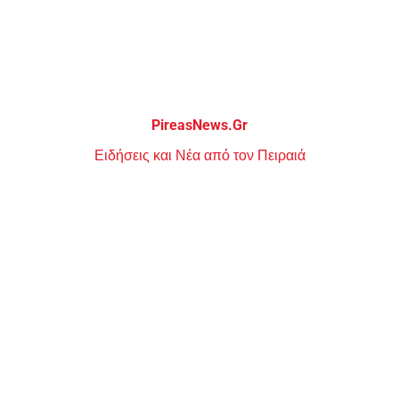
Μεταπηδήστε
στο
περιεχόμενο
PireasNews.Gr
Ειδήσεις και Νέα από τον Πειραιά