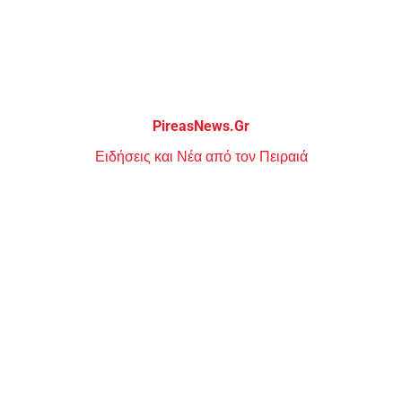
Μεταπηδήστε
στο
περιεχόμενο
PireasNews.Gr
Ειδήσεις και Νέα από τον Πειραιά