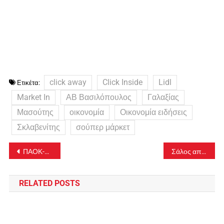
click away
Click Inside
Lidl
Ετικέτα:
Market In
ΑΒ Βασιλόπουλος
Γαλαξίας
Μασούτης
οικονομία
Οικονομία ειδήσεις
Σκλαβενίτης
σούπερ μάρκετ
Πλοήγηση
ΠΑΟΚ-ΛΑΜΙΑ LIVE STREAMING 10/2 -Ζωντανά ο αγώνας
Σάλος από τις αποκαλύψεις Στανίση: Καταγγέλλει απόπειρα βιασμού από επιχειρηματία νυχτερινού κέντρου
άρθρων
RELATED POSTS