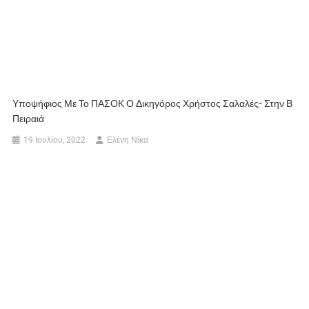
Υποψήφιος Με Το ΠΑΣΟΚ Ο Δικηγόρος Χρήστος Σαλαλές- Στην Β
Πειραιά
19 Ιουλίου, 2022
Ελένη Νίκα