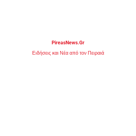
Μεταπηδήστε
στο
περιεχόμενο
PireasNews.Gr
Ειδήσεις και Νέα από τον Πειραιά