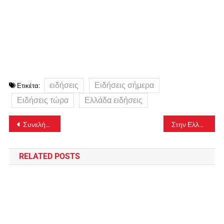
ειδήσεις
Ειδήσεις σήμερα
Ετικέτα:
Ειδήσεις τώρα
Ελλάδα ειδήσεις
Πλοήγηση
Συνελήφθη 31χρονος μετά από καταγγελία 27χρονης ότι την βίασε
Στην Ελλάδα ο Ντόντα Χολ – «Επιτέλους είμαι στην άλλη πλευρά»
άρθρων
RELATED POSTS