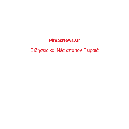
Μεταπηδήστε
στο
περιεχόμενο
PireasNews.Gr
Ειδήσεις και Νέα από τον Πειραιά