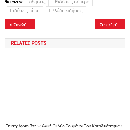
ειδήσεις
Ειδήσεις σήμερα
Ετικέτα:
Ειδήσεις τώρα
Ελλάδα ειδήσεις
Πλοήγηση
Συνελήφθη ο οδηγός του βυτιοφόρου για την επίκινδυνη προσπέραση στα Χανιά – Δείτε βίντεο
Συνελήφθη οδηγός ταξί που χρέωσε 175 ευρώ για διαδρομή από το «Ελευθέριος Βενιζέλος» στο κέντρο της Αθήνας
άρθρων
RELATED POSTS
Επιστρέφουν Στη Φυλακή Οι Δύο Ρουμάνοι Που Καταδικάστηκαν