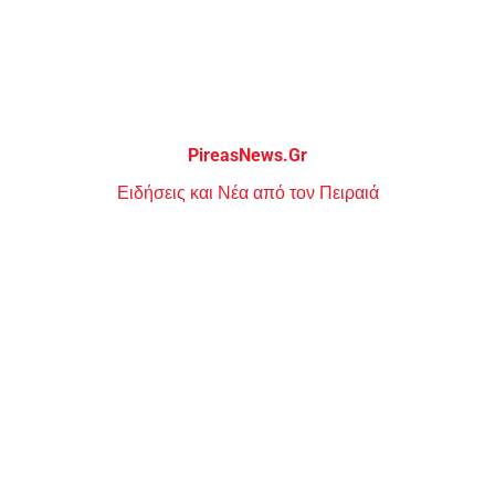
Μεταπηδήστε
στο
περιεχόμενο
PireasNews.Gr
Ειδήσεις και Νέα από τον Πειραιά