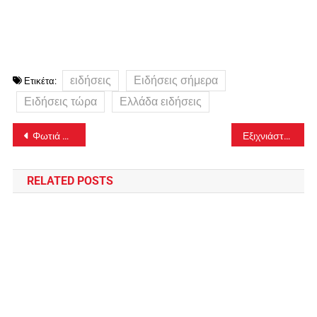
ειδήσεις
Ειδήσεις σήμερα
Ετικέτα:
Ειδήσεις τώρα
Ελλάδα ειδήσεις
Πλοήγηση
Φωτιά στην Οινόη – Σηκώθηκαν 8 αεροσκάφη και δύο ελικόπτερα
Εξιχνιάστηκε απόπειρα ανθρωποκτονίας σε βάρος κοσμηματοπώλη και ληστεία με λεία 310.000 ευρώ
άρθρων
RELATED POSTS