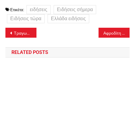
ειδήσεις
Ειδήσεις σήμερα
Ετικέτα:
Ειδήσεις τώρα
Ελλάδα ειδήσεις
Πλοήγηση
Τραγωδία στο Ωραιόκαστρο: Στο δωμάτιο κοντά στο παράθυρο βρέθηκε η δεύτερη σορός που πιθανολογείται ότι είναι του 12χρονου
Αφροδίτη Νέστορα για την εμπρηστική επίθεση στο σπίτι της: «Απάνθρωπο, τυφλό τρομοκρατικό χτύπημα»
άρθρων
RELATED POSTS