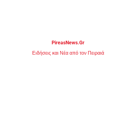
Μεταπηδήστε
στο
περιεχόμενο
PireasNews.Gr
Ειδήσεις και Νέα από τον Πειραιά