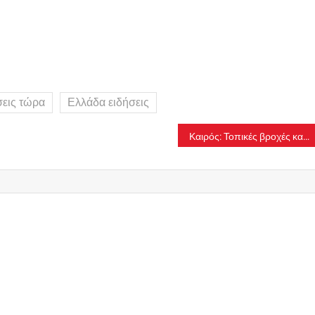
σεις τώρα
Ελλάδα ειδήσεις
Καιρός: Τοπικές βροχές και σποραδικές καταιγίδες την Πέμπτη 9/7