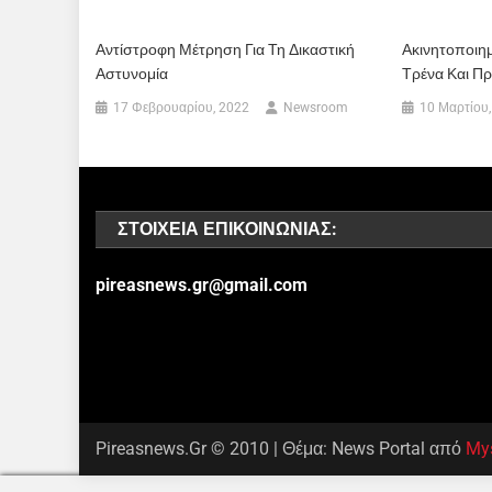
Αντίστροφη Μέτρηση Για Τη Δικαστική
Ακινητοποιη
Αστυνομία
Τρένα Και Π
17 Φεβρουαρίου, 2022
Newsroom
10 Μαρτίου,
ΣΤΟΙΧΕΊΑ ΕΠΙΚΟΙΝΩΝΊΑΣ:
pireasnews.gr@gmail.com
Pireasnews.Gr © 2010
|
Θέμα: News Portal από
My