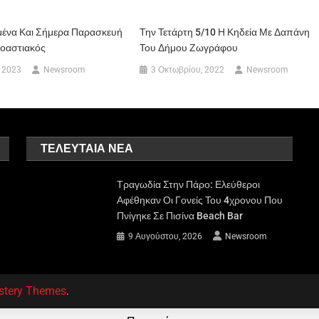
μένα Και Σήμερα Παρασκευή
Την Τετάρτη 5/10 Η Κηδεία Με Δαπάνη
ροαστιακός
Του Δήμου Ζωγράφου
 2023
Newsroom
3 Οκτωβρίου, 2022
Newsroom
ΤΕΛΕΥΤΑΊΑ ΝΈΑ
Τραγωδία Στην Πάρο: Ελεύθεροι
Αφέθηκαν Οι Γονείς Του 4χρονου Που
Πνίγηκε Σε Πισίνα Beach Bar
9 Αυγούστου, 2026
Newsroom
stery Themes
.