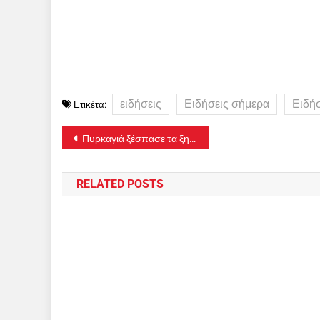
ειδήσεις
Ειδήσεις σήμερα
Ειδή
Ετικέτα:
Πλοήγηση
Πυρκαγιά ξέσπασε τα ξημερώματα στο «Σισμανόγλειο» – Προληπτική εκκένωση ορόφων του νοσοκομείου
άρθρων
RELATED POSTS