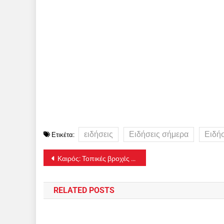
ειδήσεις
Ειδήσεις σήμερα
Ειδή
Ετικέτα:
Πλοήγηση
Καιρός: Τοπικές βροχές και σποραδικές καταιγίδες την Πέμπτη 9/7
άρθρων
RELATED POSTS