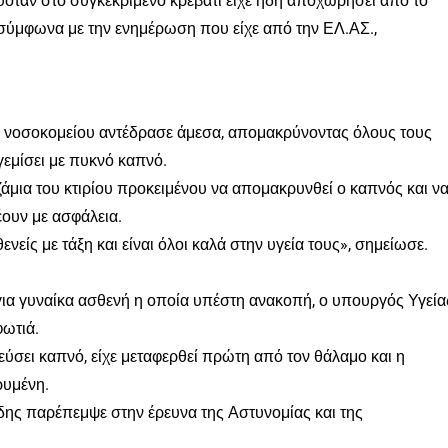
όταν στο συγκεκριμένο κρεβάτι είχε ήδη αποχωρήσει από το
, σύμφωνα με την ενημέρωση που είχε από την ΕΛ.ΑΣ.,
υ νοσοκομείου αντέδρασε άμεσα, απομακρύνοντας όλους τους
γεμίσει με πυκνό καπνό.
ζάμια του κτιρίου προκειμένου να απομακρυνθεί ο καπνός και ν
έουν με ασφάλεια.
είς με τάξη και είναι όλοι καλά στην υγεία τους», σημείωσε.
α γυναίκα ασθενή η οποία υπέστη ανακοπή, ο υπουργός Υγεία
φωτιά.
εύσει καπνό, είχε μεταφερθεί πρώτη από τον θάλαμο και η
ρυμένη.
ιάδης παρέπεμψε στην έρευνα της Αστυνομίας και της