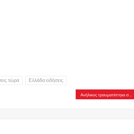
σεις τώρα
Ελλάδα ειδήσεις
Ανήλικος τραυματίστηκε σοβαρά έπειτα από πτώση από τον μόλο στη Σκάλα Περαίας