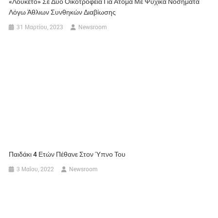
«Λουκέτο» Σε Δύο Οικοτροφεία Για Άτομα Με Ψυχικά Νοσήματα
Λόγω Άθλιων Συνθηκών Διαβίωσης
31 Μαρτίου, 2023
Newsroom
Παιδάκι 4 Ετών Πέθανε Στον Ύπνο Του
3 Μαΐου, 2022
Newsroom