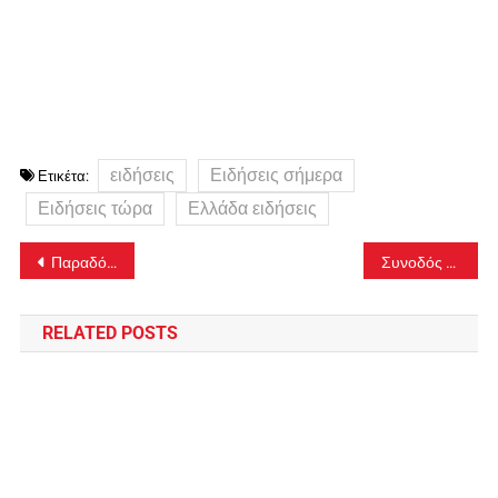
ειδήσεις
Ειδήσεις σήμερα
Ετικέτα:
Ειδήσεις τώρα
Ελλάδα ειδήσεις
Πλοήγηση
Παραδόθηκε ο 21χρονος χειριστής του φονικού παιχνιδιού στο λούνα παρκ της Χαλκιδικής
Συνοδός ασθενή γρονθοκόπησε τον διευθυντή Κλινικής του Ιπποκρατείου Θεσσαλονίκης
άρθρων
RELATED POSTS