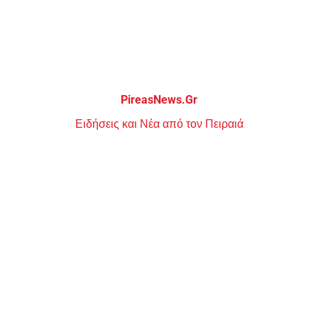
Μεταπηδήστε
στο
περιεχόμενο
PireasNews.Gr
Ειδήσεις και Νέα από τον Πειραιά