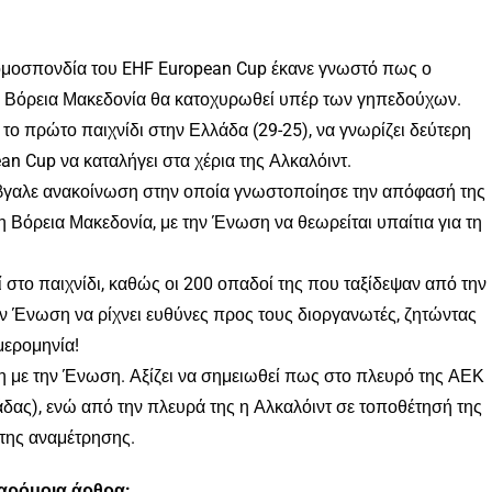
 ομοσπονδία του EHF European Cup έκανε γνωστό πως ο
τη Βόρεια Μακεδονία θα κατοχυρωθεί υπέρ των γηπεδούχων.
 το πρώτο παιχνίδι στην Ελλάδα (29-25), να γνωρίζει δεύτερη
ean Cup να καταλήγει στα χέρια της Αλκαλόιντ.
βγαλε ανακοίνωση στην οποία γνωστοποίησε την απόφασή της
 Βόρεια Μακεδονία, με την Ένωση να θεωρείται υπαίτια για τη
στο παιχνίδι, καθώς οι 200 οπαδοί της που ταξίδεψαν από την
ν Ένωση να ρίχνει ευθύνες προς τους διοργανωτές, ζητώντας
μερομηνία!
η με την Ένωση. Αξίζει να σημειωθεί πως στο πλευρό της ΑΕΚ
δας), ενώ από την πλευρά της η Αλκαλόιντ σε τοποθέτησή της
 της αναμέτρησης.
παρόμοια άρθρα: