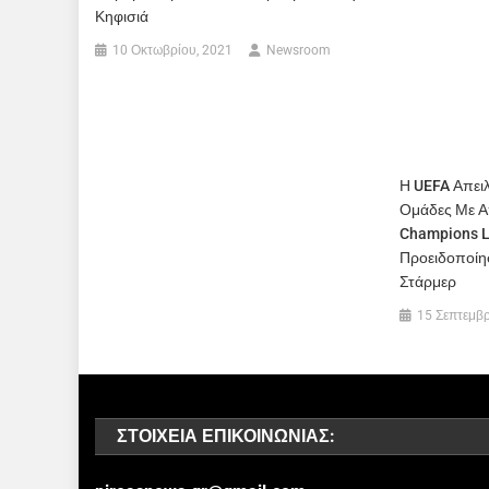
Κηφισιά
10 Οκτωβρίου, 2021
Newsroom
Η UEFA Απειλε
Ομάδες Με Α
Champions L
Προειδοποίη
Στάρμερ
15 Σεπτεμβρ
ΣΤΟΙΧΕΊΑ ΕΠΙΚΟΙΝΩΝΊΑΣ: