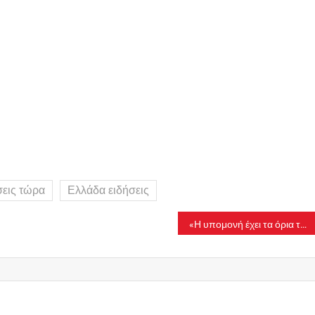
σεις τώρα
Ελλάδα ειδήσεις
«Η υπομονή έχει τα όρια της» – Το ξέσπασμα του μουσικού για τον άνθρωπο που του έδωσε την κροτίδα