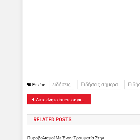
ειδήσεις
Ειδήσεις σήμερα
Ειδή
Ετικέτα:
Πλοήγηση
Αυτοκίνητο έπεσε σε γκρεμό στα Λιμανάκια Βουλιαγμένης
άρθρων
RELATED POSTS
Πυροβολισμοί Με Έναν Τραυματία Στην