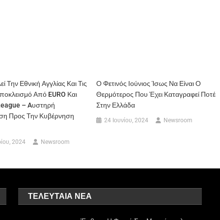
ί Την Εθνική Αγγλίας Και Τις
Ο Φετινός Ιούνιος Ίσως Να Είναι Ο
ποκλεισμό Από EURO Και
Θερμότερος Που Έχει Καταγραφεί Ποτέ
eague – Aυστηρή
Στην Ελλάδα
ση Προς Την Κυβέρνηση
24 Ιουνίου, 2024
Newsroom
ίου, 2024
Newsroom
ΤΕΛΕΥΤΑΊΑ ΝΈΑ