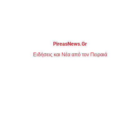
Μεταπηδήστε
στο
περιεχόμενο
PireasNews.Gr
Ειδήσεις και Νέα από τον Πειραιά