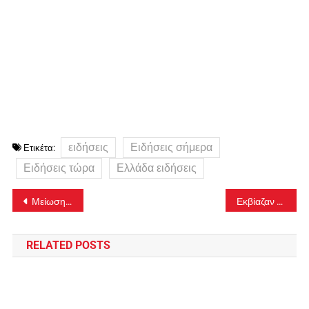
ειδήσεις
Ειδήσεις σήμερα
Ετικέτα:
Ειδήσεις τώρα
Ελλάδα ειδήσεις
Πλοήγηση
Μείωση της θετικότητας στην κοινότητα – 19 νέοι, 580 νέες εισαγωγές, έξι νέες διασωληνώσεις
Εκβίαζαν νεαρή κοπέλα στην Αμαλιάδα και όταν δεν τους πλήρωσε ανάρτησαν βίντεο με προσωπικές της στιγμές στο Tik Tok
άρθρων
RELATED POSTS