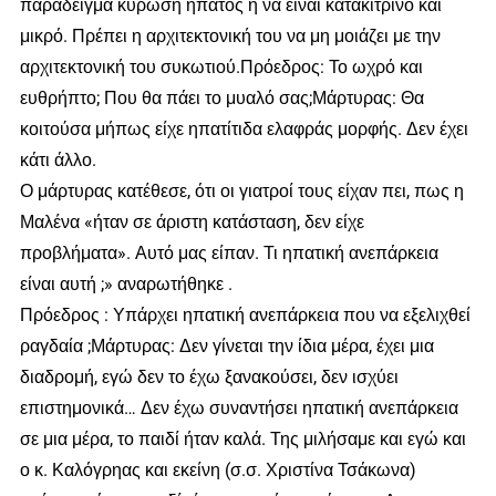
παράδειγμα κύρωση ήπατος ή να είναι κατακίτρινο και
μικρό. Πρέπει η αρχιτεκτονική του να μη μοιάζει με την
αρχιτεκτονική του συκωτιού.Πρόεδρος: Το ωχρό και
ευθρήπτο; Που θα πάει το μυαλό σας;Μάρτυρας: Θα
κοιτούσα μήπως είχε ηπατίτιδα ελαφράς μορφής. Δεν έχει
κάτι άλλο.
Ο μάρτυρας κατέθεσε, ότι οι γιατροί τους είχαν πει, πως η
Μαλένα «ήταν σε άριστη κατάσταση, δεν είχε
προβλήματα». Αυτό μας είπαν. Τι ηπατική ανεπάρκεια
είναι αυτή ;» αναρωτήθηκε .
Πρόεδρος : Υπάρχει ηπατική ανεπάρκεια που να εξελιχθεί
ραγδαία ;Μάρτυρας: Δεν γίνεται την ίδια μέρα, έχει μια
διαδρομή, εγώ δεν το έχω ξανακούσει, δεν ισχύει
επιστημονικά… Δεν έχω συναντήσει ηπατική ανεπάρκεια
σε μια μέρα, το παιδί ήταν καλά. Της μιλήσαμε και εγώ και
ο κ. Καλόγρηας και εκείνη (σ.σ. Χριστίνα Τσάκωνα)