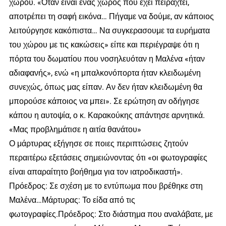
χώρου. «Όταν είναι ένας χώρος που έχει πειραχτεί,
αποτρέπει τη σαφή εικόνα… Πήγαμε να δούμε, αν κάποιος
λειτούργησε κακόπιστα… Να συγκερασουμε τα ευρήματα
του χώρου με τις κακώσεις» είπε και περιέγραψε ότι η
πόρτα του δωματίου που νοσηλευόταν η Μαλένα «ήταν
αδιαφανής», ενώ «η μπαλκονόπορτα ήταν κλειδωμένη
συνεχώς, όπως μας είπαν. Αν δεν ήταν κλειδωμένη θα
μπορούσε κάποιος να μπει». Σε ερώτηση αν οδήγησε
κάπου η αυτοψία, ο κ. Καρακούκης απάντησε αρνητικά.
«Μας προβλημάτισε η αιτία θανάτου»
Ο μάρτυρας εξήγησε σε ποιες περιπτώσεις ζητούν
περαιτέρω εξετάσεις σημειώνοντας ότι «οι φωτογραφίες
είναι απαραίτητο βοήθημα για τον ιατροδικαστή».
Πρόεδρος: Σε σχέση με το εντύπωμα που βρέθηκε στη
Μαλένα…Μάρτυρας: Το είδα από τις
φωτογραφίες.Πρόεδρος: Στο διάστημα που αναλάβατε, με