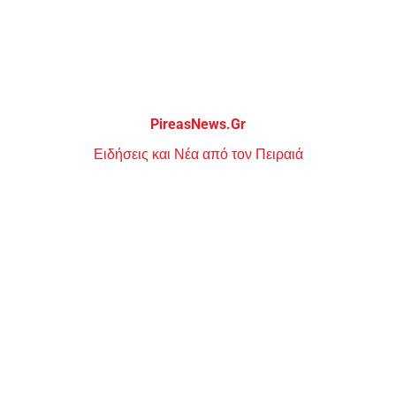
Μεταπηδήστε
στο
περιεχόμενο
PireasNews.Gr
Ειδήσεις και Νέα από τον Πειραιά