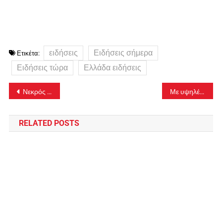
ειδήσεις
Ειδήσεις σήμερα
Ετικέτα:
Ειδήσεις τώρα
Ελλάδα ειδήσεις
Πλοήγηση
Νεκρός ανασύρθηκε ηλικιωμένος από φρεάτιο ομβρίων υδάτων
Με υψηλές θερμοκρασίες μπαίνει ο Ιούνιος – «Σκαρφαλώνει» κοντά στους 40 βαθμούς τις επόμενες ημέρες ο υδράργυρος
άρθρων
RELATED POSTS