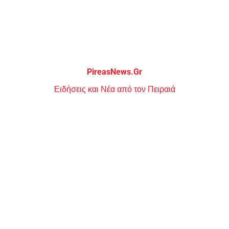
Μεταπηδήστε
στο
περιεχόμενο
PireasNews.Gr
Ειδήσεις και Νέα από τον Πειραιά