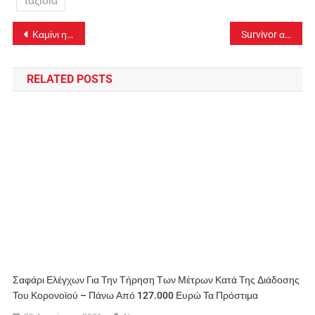
ταξίδια
Πλοήγηση
Καμίνι η Αττική: 72 βαθμοί Κελσίου η ανώτατη θερμοκρασία που καταγράφηκε στην Αθήνα (video)
Survivor αποχώρηση 27/6: Αυτός ο παίκτης φτάνει στην πηγή αλλά δεν πίνει νερό (video)
άρθρων
RELATED POSTS
Σαφάρι Ελέγχων Για Την Τήρηση Των Μέτρων Κατά Της Διάδοσης
Του Κορονοϊού – Πάνω Από 127.000 Ευρώ Τα Πρόστιμα