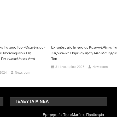
ε Γιατρός Του «Θεαγένειου»
Εκπαιδευτής Ιππασίας Καταγγέλθηκε Γι
ού Νοσοκομείου Στη
Σεξουαλική Παρενόχληση Από Μαθήτριέ
 Για «φακελάκια» Από
Του
31 Ιανουαρίου, 2025
Newsroom
 2024
Newsroom
ΤΕΛΕΥΤΑΊΑ ΝΈΑ
Εμπρησμός Της «Marfin»: Προθεσμία