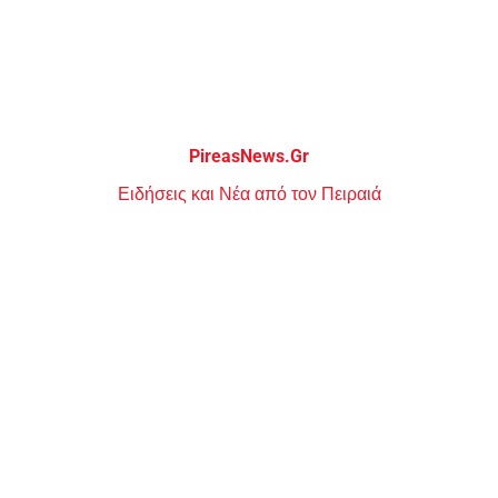
Μεταπηδήστε
στο
περιεχόμενο
PireasNews.Gr
Ειδήσεις και Νέα από τον Πειραιά