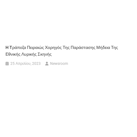
H Tράπεζα Πειραιώς Χορηγός Της Παράστασης Μήδεια Της
Εθνικής Λυρικής Σκηνής
25 Απριλίου, 2023
Newsroom