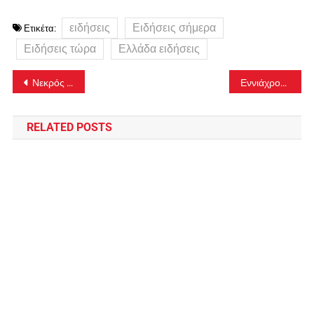
ειδήσεις
Ειδήσεις σήμερα
Ετικέτα:
Ειδήσεις τώρα
Ελλάδα ειδήσεις
Πλοήγηση
Νεκρός βρέθηκε 57χρονος ερασιτέχνης ψαράς στο Πόρτο Λάγος
Εννιάχρονος βρέθηκε να περιπλανιέται μόνος στο κέντρο της Αθήνας
άρθρων
RELATED POSTS