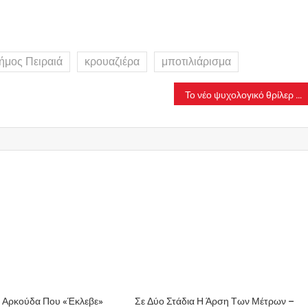
ήμος Πειραιά
κρουαζιέρα
μποτιλιάρισμα
Το νέο ψυχολογικό θρίλερ με τον Γουίλεμ Νταφόε λέγεται «The Man in My Basement»
 Αρκούδα Που «έκλεβε»
Σε Δύο Στάδια Η Άρση Των Μέτρων –