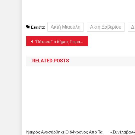
Ακτή Μιαούλη
Ακτή Ξαβερίου
Δ
Ετικέτα:
Πλοήγηση
“Πάτωσε” ο δήμος Πειραιά στην αξιολόγηση των πολιτών
άρθρων
RELATED POSTS
Νεκρός Ανασύρθηκε Ο 64χρονος Από Τα
«Συνέλαβαν»