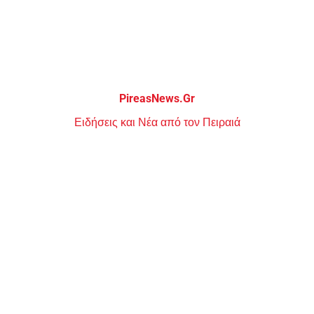
Μεταπηδήστε
στο
περιεχόμενο
PireasNews.Gr
Ειδήσεις και Νέα από τον Πειραιά