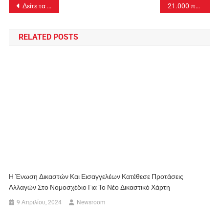
Πλοήγηση
Δείτε τα θέματα που έπεσαν στα Μαθηματικά
21.000 πολίτες έχουν ήδη εκδώσει Προσωπικό Αριθμό
άρθρων
RELATED POSTS
Η Ένωση Δικαστών Και Εισαγγελέων Κατέθεσε Προτάσεις
Αλλαγών Στο Νομοσχέδιο Για Το Νέο Δικαστικό Χάρτη
9 Απριλίου, 2024
Newsroom