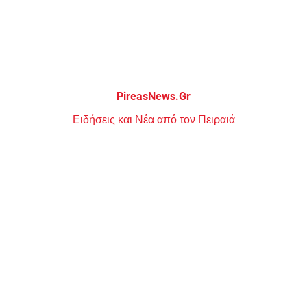
Μεταπηδήστε
στο
περιεχόμενο
PireasNews.Gr
Ειδήσεις και Νέα από τον Πειραιά