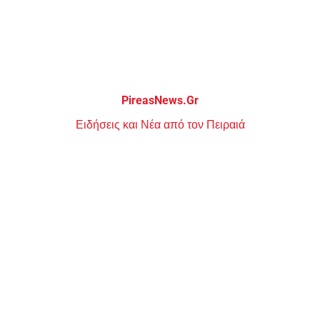
Μεταπηδήστε
στο
περιεχόμενο
PireasNews.Gr
Ειδήσεις και Νέα από τον Πειραιά