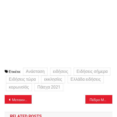
Ανάσταση
ειδήσεις
Ειδήσεις σήμερα
Ετικέτα:
Ειδήσεις τώρα
εκκλησίες
Ελλάδα ειδήσεις
κορωνοϊός
Πάσχα 2021
Πλοήγηση
Μετακινήσεις Πάσχα: Πότε θα ληφθούν οι αποφάσεις – Αδόκιμος ο διαχωρισμός εμβολιασμένων και μη
Πέδρο Μαρτίνς: Η European Super League απομακρύνει το ποδόσφαιρο από το λαό
άρθρων
RELATED POSTS