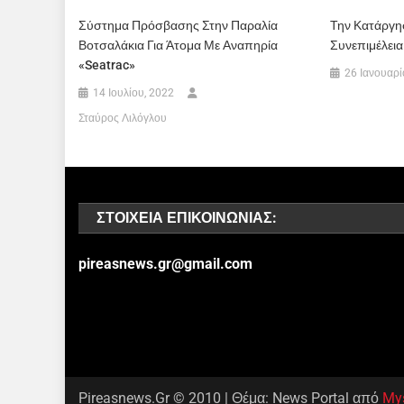
Σύστημα Πρόσβασης Στην Παραλία
Την Κατάργησ
Βοτσαλάκια Για Άτομα Με Αναπηρία
Συνεπιμέλεια
«Seatrac»
26 Ιανουαρί
14 Ιουλίου, 2022
Σταύρος Λιλόγλου
ΣΤΟΙΧΕΊΑ ΕΠΙΚΟΙΝΩΝΊΑΣ:
pireasnews.gr@gmail.com
Pireasnews.Gr © 2010
|
Θέμα: News Portal από
My