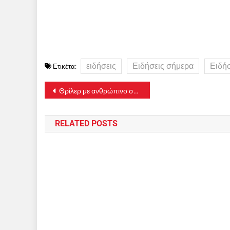
ειδήσεις
Ειδήσεις σήμερα
Ειδή
Ετικέτα:
Πλοήγηση
Θρίλερ με ανθρώπινο σκελετό που βρέθηκε στην θάλασσα
άρθρων
RELATED POSTS