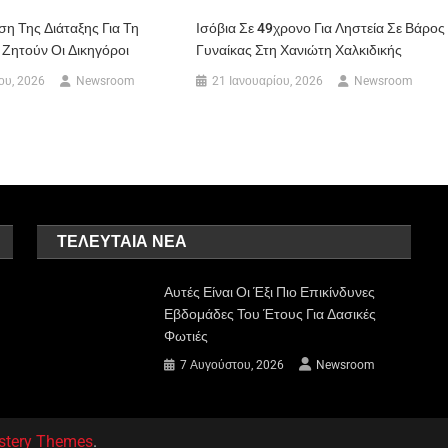
η Της Διάταξης Για Τη
Ισόβια Σε 49χρονο Για Ληστεία Σε Βάρος
 Ζητούν Οι Δικηγόροι
Γυναίκας Στη Χανιώτη Χαλκιδικής
ου, 2026
Newsroom
21 Ιανουαρίου, 2026
Newsroom
ΤΕΛΕΥΤΑΊΑ ΝΈΑ
Αυτές Είναι Οι Έξι Πιο Επικίνδυνες
Εβδομάδες Του Έτους Για Δασικές
Φωτιές
7 Αυγούστου, 2026
Newsroom
stery Themes
.