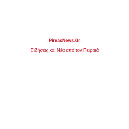
Μεταπηδήστε
στο
περιεχόμενο
PireasNews.Gr
Ειδήσεις και Νέα από τον Πειραιά