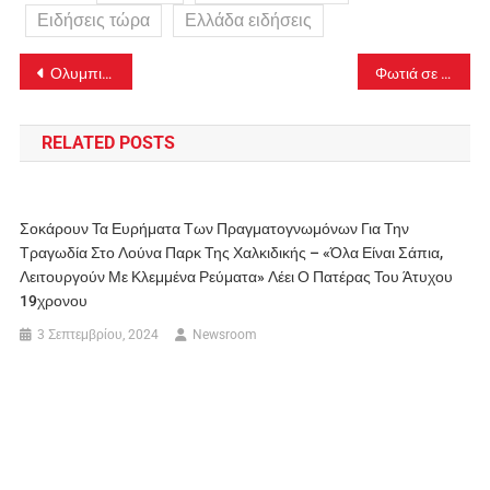
Ειδήσεις τώρα
Ελλάδα ειδήσεις
Πλοήγηση
Ολυμπιακός – ΑΕΚ 1-3: Αντίο στον τίτλο με Τραγική εμφάνιση και Τραγική διαιτησία (Highlights)
Φωτιά σε κτήριο στην Αιόλου στο κέντρο της Αθήνας
άρθρων
RELATED POSTS
Σοκάρουν Τα Ευρήματα Των Πραγματογνωμόνων Για Την
Τραγωδία Στο Λούνα Παρκ Της Χαλκιδικής – «Όλα Είναι Σάπια,
Λειτουργούν Με Κλεμμένα Ρεύματα» Λέει Ο Πατέρας Του Άτυχου
19χρονου
3 Σεπτεμβρίου, 2024
Newsroom