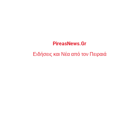
Μεταπηδήστε
στο
περιεχόμενο
PireasNews.Gr
Ειδήσεις και Νέα από τον Πειραιά