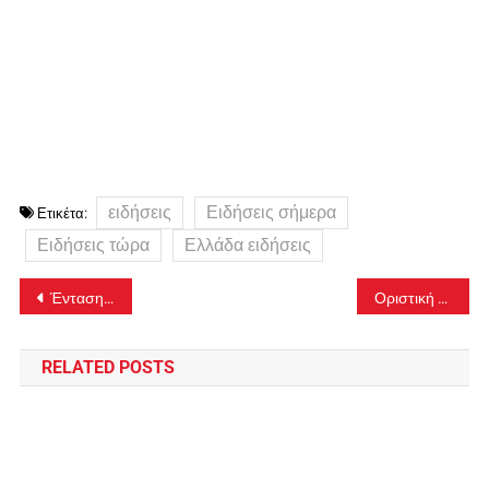
ειδήσεις
Ειδήσεις σήμερα
Ετικέτα:
Ειδήσεις τώρα
Ελλάδα ειδήσεις
Πλοήγηση
Ένταση μεταξύ οπαδών του Ολυμπιακού και του Παναθηναϊκού πριν τον μικρό τελικό
Οριστική συμφωνία των «πράσινων» με τον Τι Τζέι Σορτς για τριετές συμβόλαιο, χωρίς NBA opt out
άρθρων
RELATED POSTS