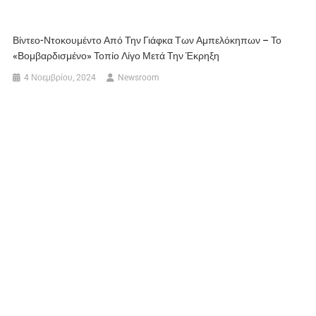
Βίντεο-Ντοκουμέντο Από Την Γιάφκα Των Αμπελόκηπων – Το
«βομβαρδισμένο» Τοπίο Λίγο Μετά Την Έκρηξη
4 Νοεμβρίου, 2024
Newsroom