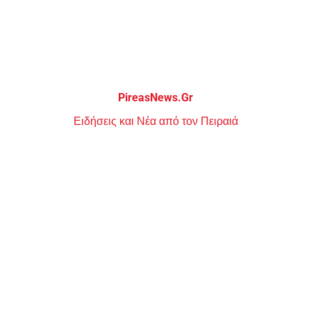
Μεταπηδήστε
στο
περιεχόμενο
PireasNews.Gr
Ειδήσεις και Νέα από τον Πειραιά