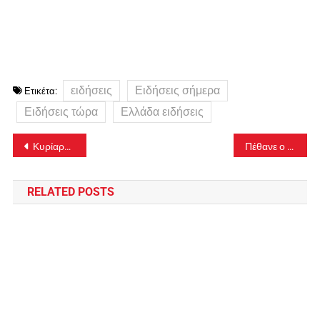
ειδήσεις
Ειδήσεις σήμερα
Ετικέτα:
Ειδήσεις τώρα
Ελλάδα ειδήσεις
Πλοήγηση
Κυρίαρχος ο Μίλτος Τεντόγλου με άλμα στα 8,39 μ. στο Piraeus Street Long Jump 2026
Πέθανε ο ηθοποιός Μιχάλης Μόσιος – Ο αγαπημένος «Ταμτάκος» του ελληνικού κινηματογράφου
άρθρων
RELATED POSTS