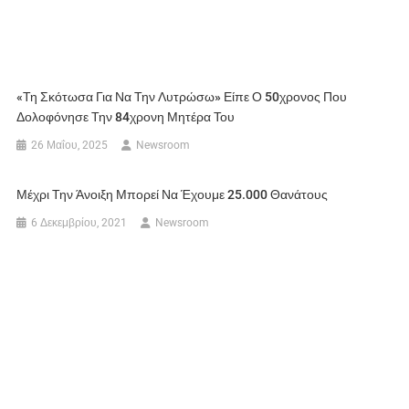
«Τη Σκότωσα Για Να Την Λυτρώσω» Είπε Ο 50χρονος Που
Δολοφόνησε Την 84χρονη Μητέρα Του
26 Μαΐου, 2025
Newsroom
Μέχρι Την Άνοιξη Μπορεί Να Έχουμε 25.000 Θανάτους
6 Δεκεμβρίου, 2021
Newsroom