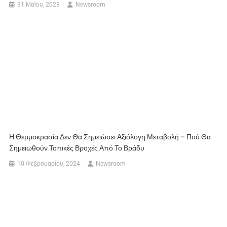
31 Μαΐου, 2023
Newsroom
Η Θερμοκρασία Δεν Θα Σημειώσει Αξιόλογη Μεταβολή – Πού Θα
Σημειωθούν Τοπικές Βροχές Από Το Βράδυ
10 Φεβρουαρίου, 2024
Newsroom