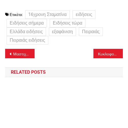
16χρονη Σταματίνα
ειδήσεις
Ετικέτα:
Ειδήσεις σήμερα
Ειδήσεις τώρα
Ελλάδα ειδήσεις
εξαφάνιση
Πειραιάς
Πειραιάς ειδήσεις
Πλοήγηση
Μαστιχοχώρια Χίου: Τα χωριά – λαβύρινθοι που είναι και οχυρά!
Κυκλοφοριακές ρυθμίσεις στη Δυτική Αττική
άρθρων
RELATED POSTS