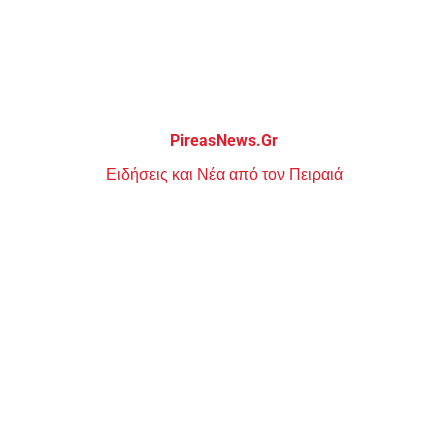
Μεταπηδήστε
στο
περιεχόμενο
PireasNews.Gr
Ειδήσεις και Νέα από τον Πειραιά