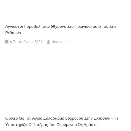
Άγνωστοι Πυροβόλησαν 69χρονο Στο Ποιμνιοστάσιό Του Στο
Ρέθυμνο
6 Σεπτεμβρίου, 2024
Newsroom
Θρίλερ Με Τον Άγριο Ξυλοδαρμό 36χρονου Στην Ελευσίνα – Τι
Υποστηρίζει Ο Πατέρας Του Φερόμενου Ως Δράστη