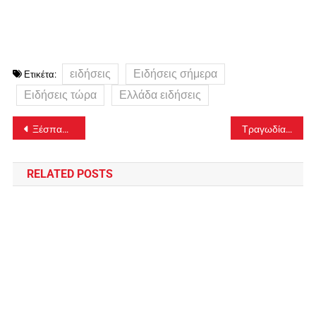
ειδήσεις
Ειδήσεις σήμερα
Ετικέτα:
Ειδήσεις τώρα
Ελλάδα ειδήσεις
Πλοήγηση
Ξέσπασε φωτιά σε αγροτοδασική έκταση στα Μέθανα
Τραγωδία στο Ηράκλειο: Νεκρός ο 55χρονος μοτοσυκλετιστής που νοσηλευόταν στην Εντατική με εκτεταμένα εγκαύματα
άρθρων
RELATED POSTS