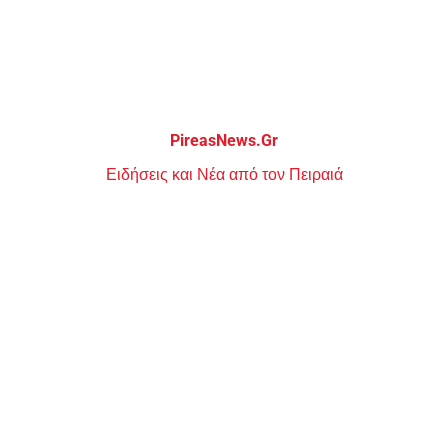
Μεταπηδήστε
στο
περιεχόμενο
PireasNews.Gr
Ειδήσεις και Νέα από τον Πειραιά