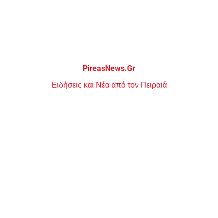
Μεταπηδήστε
στο
περιεχόμενο
PireasNews.Gr
Ειδήσεις και Νέα από τον Πειραιά