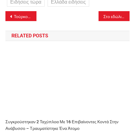
Ειδήσεις τώρα
Ελλάδα ειδήσεις
Πλοήγηση
Τούρκος αυτοτραυματίστηκε στον λαιμό στον Άρειο Πάγο όταν άκουσε ότι θα εκδοθεί στη χώρα του
Στο εδώλιο ΜΟΔ τέσσερις κατηγορούμενοι – Απορρίφθηκε η εισαγγελική πρόταση για ελαφρύτερες κατηγορίες
άρθρων
RELATED POSTS
Συγκρούστηκαν 2 Ταχύπλοα Με 16 Επιβαίνοντες Κοντά Στην
Ανάβυσσο – Τραυματίστηκε Ένα Άτομο