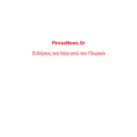
Μεταπηδήστε
στο
περιεχόμενο
PireasNews.Gr
Ειδήσεις και Νέα από τον Πειραιά