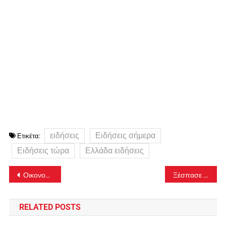
ειδήσεις
Ειδήσεις σήμερα
Ετικέτα:
Ειδήσεις τώρα
Ελλάδα ειδήσεις
Πλοήγηση
Οικονομική ενίσχυση από τον δήμο Αθηναίων στις οικογένειες της πολυκατοικίας που κατέρρευσε
Ξέσπασε φωτιά σε αγροτοδασική έκταση στα Μέθανα
άρθρων
RELATED POSTS