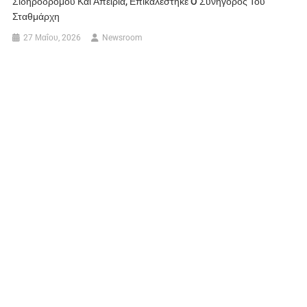
Σιδηροδρόμου Και Απειρία, Επικαλέστηκε O Συνήγορος Του
Σταθμάρχη
27 Μαΐου, 2026
Newsroom