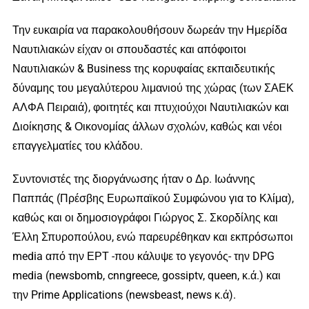
Την ευκαιρία να παρακολουθήσουν δωρεάν την Ημερίδα
Ναυτιλιακών είχαν οι σπουδαστές και απόφοιτοι
Ναυτιλιακών & Business της κορυφαίας εκπαιδευτικής
δύναμης του μεγαλύτερου λιμανιού της χώρας (των ΣΑΕΚ
ΑΛΦΑ Πειραιά), φοιτητές και πτυχιούχοι Ναυτιλιακών και
Διοίκησης & Οικονομίας άλλων σχολών, καθώς και νέοι
επαγγελματίες του κλάδου.
Συντονιστές της διοργάνωσης ήταν ο Δρ. Ιωάννης
Παππάς (Πρέσβης Ευρωπαϊκού Συμφώνου για το Κλίμα),
καθώς και οι δημοσιογράφοι Γιώργος Σ. Σκορδίλης και
Έλλη Σπυροπούλου, ενώ παρευρέθηκαν και εκπρόσωποι
media από την ΕΡΤ -που κάλυψε το γεγονός- την DPG
media (newsbomb, cnngreece, gossiptv, queen, κ.ά.) και
την Prime Applications (newsbeast, news κ.ά).