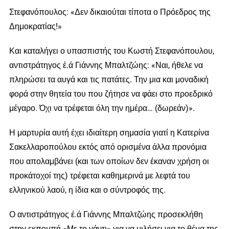
Στεφανόπουλος: «Δεν δικαιούται τίποτα ο Πρόεδρος της
Δημοκρατίας!»
Και καταλήγει ο υπασπιστής του Κωστή Στεφανόπουλου,
αντιστράτηγος έ.ά Γιάννης Μπαλτζώης: «Ναι, ήθελε να
πληρώσει τα αυγά και τις πατάτες. Την μια και μοναδική
φορά στην θητεία του που ζήτησε να φάει στο προεδρικό
μέγαρο. Όχι να τρέφεται όλη την ημέρα… (δωρεάν)».
Η μαρτυρία αυτή έχει ιδιαίτερη σημασία γιατί η Κατερίνα
Σακελλαροπούλου εκτός από ορισμένα άλλα προνόμια
που απολαμβάνει (και των οποίων δεν έκαναν χρήση οι
προκάτοχοί της) τρέφεται καθημερινά με λεφτά του
ελληνικού λαού, η ίδια και ο σύντροφός της.
Ο αντιστράτηγος έ.ά Γιάννης Μπαλτζώης προσεκλήθη
στην εκπομπή «Με το γάντι» για να μιλήσει για το θέμα της