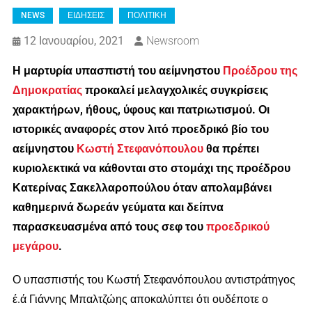
NEWS
ΕΙΔΗΣΕΙΣ
ΠΟΛΙΤΙΚΗ
12 Ιανουαρίου, 2021
Newsroom
Η μαρτυρία υπασπιστή του αείμνηστου
Προέδρου της
Δημοκρατίας
προκαλεί μελαγχολικές συγκρίσεις
χαρακτήρων, ήθους, ύφους και πατριωτισμού. Οι
ιστορικές αναφορές στον λιτό προεδρικό βίο του
αείμνηστου
Κωστή Στεφανόπουλου
θα πρέπει
κυριολεκτικά να κάθονται στο στομάχι της προέδρου
Κατερίνας Σακελλαροπούλου όταν απολαμβάνει
καθημερινά δωρεάν γεύματα και δείπνα
παρασκευασμένα από τους σεφ του
προεδρικού
μεγάρου
.
Ο υπασπιστής του Κωστή Στεφανόπουλου αντιστράτηγος
έ.ά Γιάννης Μπαλτζώης αποκαλύπτει ότι ουδέποτε ο