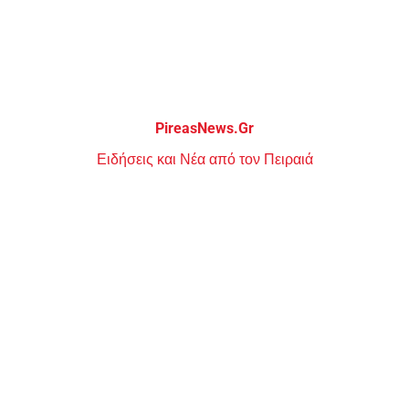
Μεταπηδήστε
στο
περιεχόμενο
PireasNews.Gr
Ειδήσεις και Νέα από τον Πειραιά