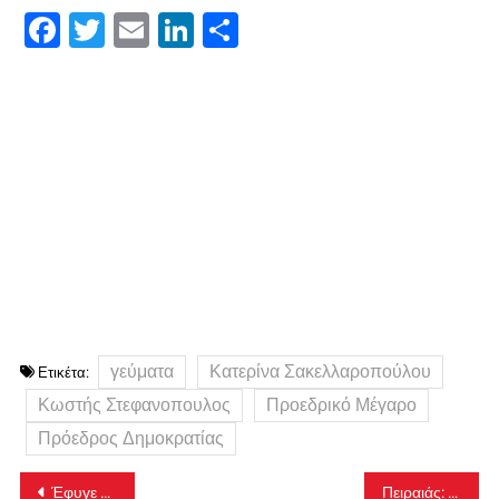
Facebook
Twitter
Email
LinkedIn
Μοιραστείτε
γεύματα
Κατερίνα Σακελλαροπούλου
Ετικέτα:
Κωστής Στεφανοπουλος
Προεδρικό Μέγαρο
Πρόεδρος Δημοκρατίας
Πλοήγηση
Έφυγε από την ζωή ο σπουδαίος συγγραφέας Βασίλης Αλεξάκης
Πειραιάς: Ξεκινούν εκπτώσεις με κλειστά καταστήματα! Απεγνωσμένοι οι έμποροι