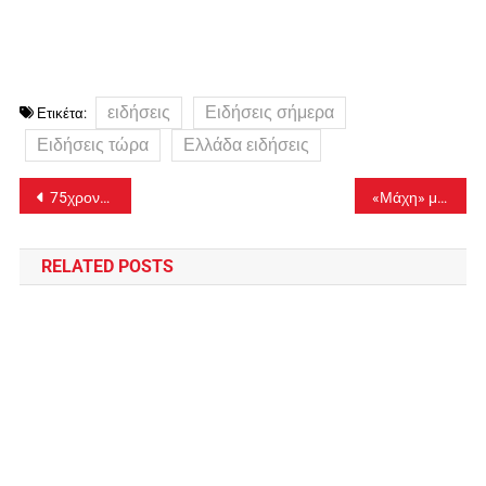
ειδήσεις
Ειδήσεις σήμερα
Ετικέτα:
Ειδήσεις τώρα
Ελλάδα ειδήσεις
Πλοήγηση
75χρονος ασελγούσε σε βάρος δύο ανήλικων αδελφών
«Μάχη» με τις φλόγες για 7η μέρα στο όρος Παγγαίο
άρθρων
RELATED POSTS