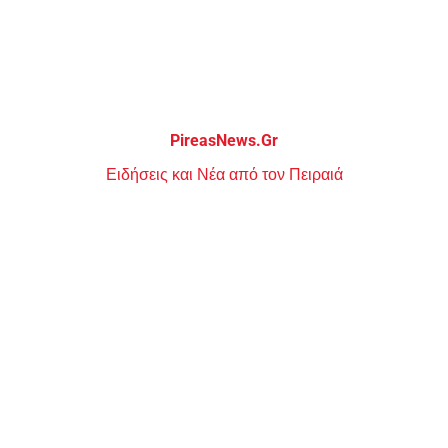
Μεταπηδήστε
στο
περιεχόμενο
PireasNews.Gr
Ειδήσεις και Νέα από τον Πειραιά