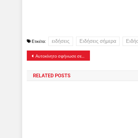
ειδήσεις
Ειδήσεις σήμερα
Ειδή
Ετικέτα:
Πλοήγηση
Αυτοκίνητο σφήνωσε σε σοκάκι στη Μεσαριά
άρθρων
RELATED POSTS