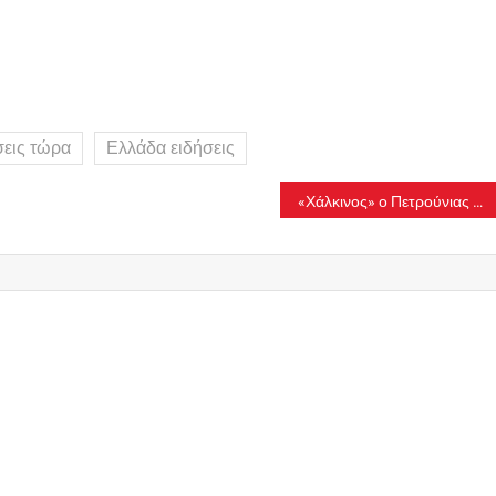
σεις τώρα
Ελλάδα ειδήσεις
«Χάλκινος» ο Πετρούνιας στο Ευρωπαϊκό Πρωτάθλημα στην Αττάλεια