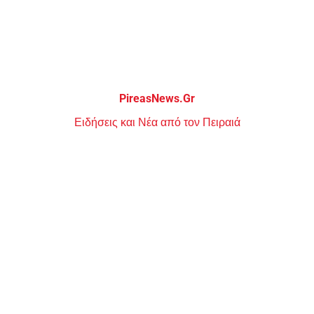
Μεταπηδήστε
στο
περιεχόμενο
PireasNews.Gr
Ειδήσεις και Νέα από τον Πειραιά