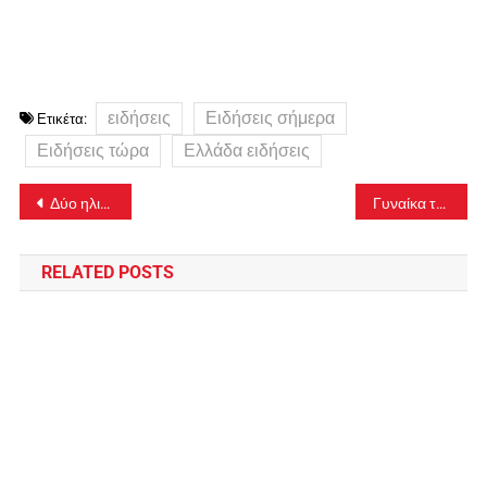
ειδήσεις
Ειδήσεις σήμερα
Ετικέτα:
Ειδήσεις τώρα
Ελλάδα ειδήσεις
Πλοήγηση
Δύο ηλικιωμένες αδελφές έχασαν τη ζωή τους μετά από φωτιά στο σπίτι τους
Γυναίκα τραυμάτισε με μαχαίρι τον σύντροφό της στη Θεσσαλονίκη
άρθρων
RELATED POSTS