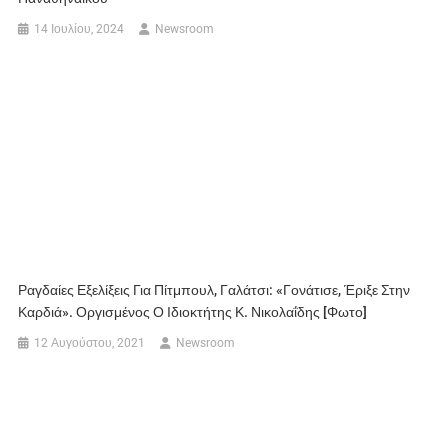
14 Ιουλίου, 2024
Newsroom
Ραγδαίες Εξελίξεις Για Πίτμπουλ, Γαλάτσι: «Γονάτισε, Έριξε Στην
Καρδιά». Οργισμένος Ο Ιδιοκτήτης Κ. Νικολαΐδης [φωτο]
12 Αυγούστου, 2021
Newsroom