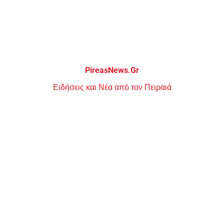
Μεταπηδήστε
στο
περιεχόμενο
PireasNews.Gr
Ειδήσεις και Νέα από τον Πειραιά