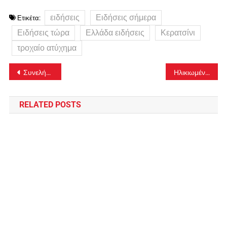
ειδήσεις
Ειδήσεις σήμερα
Ετικέτα:
Ειδήσεις τώρα
Ελλάδα ειδήσεις
Κερατσίνι
τροχαίο ατύχημα
Πλοήγηση
Συνελήφθη ένας 13χρονος που προσπάθησε να κλέψει χρήματα και κινητό από ένα άλλο παιδί στην περιοχή της Νεραντζιώτισσας
Ηλικιωμένη έπεσε θύμα τηλεφωνικής απάτης στη Κοζάνη – Άντρας προσποιήθηκε τον αστυνομικό και την έπεισε να του δώσει 225.000 ευρώ
άρθρων
RELATED POSTS