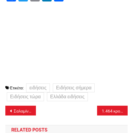
ειδήσεις
Ειδήσεις σήμερα
Ετικέτα:
Ειδήσεις τώρα
Ελλάδα ειδήσεις
Πλοήγηση
Σαλαμίνα: Εικόνες ντροπής, θλίψης και ερωτημάτων στον Τύμβο των Σαλαμινομάχων (φωτορεπορτάζ)
1.464 κρούσματα στην Αττική και 797 στη Θεσσαλονίκη
άρθρων
RELATED POSTS