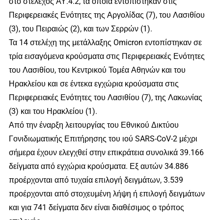
στο στέλεχος ΑΥ.4.2, τα οποία εντοπίστηκαν στις
Περιφερειακές Ενότητες της Αργολίδας (7), του Λασιθίου
(3), του Πειραιώς (2), και των Σερρών (1).
Τα 14 στελέχη της μετάλλαξης Omicron εντοπίστηκαν σε
τρία εισαγόμενα κρούσματα στις Περιφερειακές Ενότητες
του Λασιθίου, του Κεντρικού Τομέα Αθηνών και του
Ηρακλείου και σε έντεκα εγχώρια κρούσματα στις
Περιφερειακές Ενότητες του Λασιθίου (7), της Λακωνίας
(3) και του Ηρακλείου (1).
Από την έναρξη λειτουργίας του Εθνικού Δικτύου
Γονιδιωματικής Επιτήρησης του ιού SARS-CoV-2 μέχρι
σήμερα έχουν ελεγχθεί στην επικράτεια συνολικά 39.166
δείγματα από εγχώρια κρούσματα. Εξ αυτών 34.886
προέρχονται από τυχαία επιλογή δειγμάτων, 3.539
προέρχονται από στοχευμένη λήψη ή επιλογή δειγμάτων
και για 741 δείγματα δεν είναι διαθέσιμος ο τρόπος