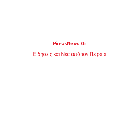
Μεταπηδήστε
στο
περιεχόμενο
PireasNews.Gr
Ειδήσεις και Νέα από τον Πειραιά