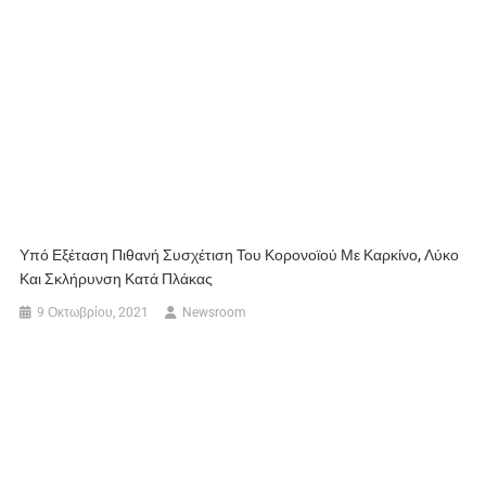
Υπό Εξέταση Πιθανή Συσχέτιση Του Κορονοϊού Με Καρκίνο, Λύκο
Και Σκλήρυνση Κατά Πλάκας
9 Οκτωβρίου, 2021
Newsroom