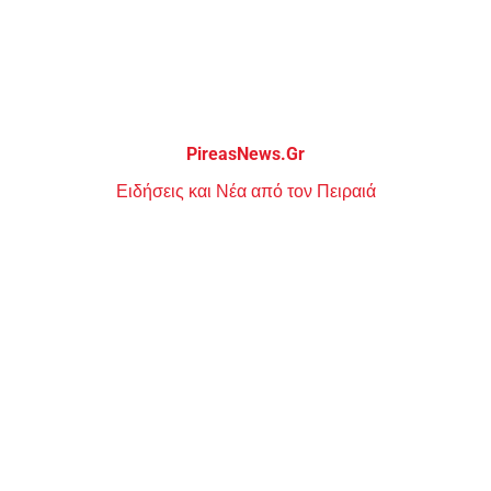
Μεταπηδήστε
στο
περιεχόμενο
PireasNews.Gr
Ειδήσεις και Νέα από τον Πειραιά