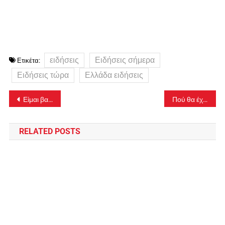
ειδήσεις
Ειδήσεις σήμερα
Ετικέτα:
Ειδήσεις τώρα
Ελλάδα ειδήσεις
Πλοήγηση
Είμαι βαθιά ευγνώμων στον Πρόεδρο Τραμπ για το θέμα της Θεολογικής Σχολής της Χάλκης
Πού θα έχει ισχυρές βροχές και καταιγίδες σήμερα – Πτώση της θερμοκρασίας
άρθρων
RELATED POSTS