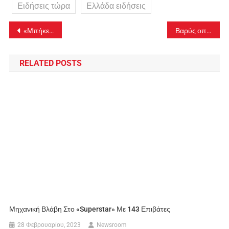
Ειδήσεις τώρα
Ελλάδα ειδήσεις
Πλοήγηση
«Μπήκε το μικρόβιο και μεταφέρθηκε μέσα από το αίμα στα διάφορα όργανα»
Βαρύς οπλισμός βρέθηκε σε αποθήκη-«γιάφκα» στο Παγκράτι – Δείτε φωτογραφίες
άρθρων
RELATED POSTS
Μηχανική Βλάβη Στο «Superstar» Με 143 Επιβάτες
28 Φεβρουαρίου, 2023
Newsroom