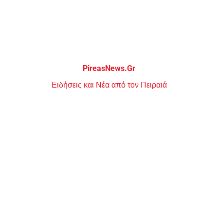
Μεταπηδήστε
στο
περιεχόμενο
PireasNews.Gr
Ειδήσεις και Νέα από τον Πειραιά