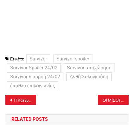
Survivor
Survivor spoiler
Ετικέτα:
Survivor Spoiler 24/02
Survivor αποχώρηση
Survivor διαρροή 24/02
Ανθή Σαλαγκούδη
έπαθλο επικοινωνίας
Πλοήγηση
H Κατερίνα Καινούργιου εκθέτει τον Αλέξη Κουγιά όπως δεν τόλμησε κανένας δημοσιογράφος έως τώρα-video
ΟΙ ΜΙΣΟΙ ΔΙΟΡΙΣΜΕΝΟΙ ΑΠ ΤΗΝ ΙΔΙΑ ΣΕ ΔΣ….56 προσωπικότητες του Πολιτισμού υπέρ της Μενδώνη: Αδιαμφισβήτητο το προσωπικό της ήθος
άρθρων
RELATED POSTS