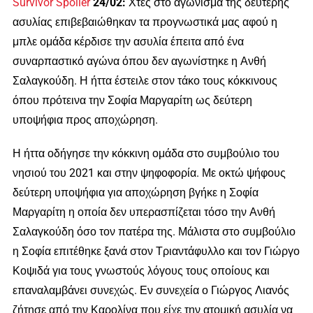
Survivor Spoiler
24/02:
Χτες στο αγώνισμα της δεύτερης
ασυλίας επιβεβαιώθηκαν τα προγνωστικά μας αφού η
μπλε ομάδα κέρδισε την ασυλία έπειτα από ένα
συναρπαστικό αγώνα όπου δεν αγωνίστηκε η Ανθή
Σαλαγκούδη. Η ήττα έστειλε στον τάκο τους κόκκινους
όπου πρότεινα την Σοφία Μαργαρίτη ως δεύτερη
υποψήφια προς αποχώρηση.
Η ήττα οδήγησε την κόκκινη ομάδα στο συμβούλιο του
νησιού του 2021 και στην ψηφοφορία. Με οκτώ ψήφους
δεύτερη υποψήφια για αποχώρηση βγήκε η Σοφία
Μαργαρίτη η οποία δεν υπερασπίζεται τόσο την Ανθή
Σαλαγκούδη όσο τον πατέρα της. Μάλιστα στο συμβούλιο
η Σοφία επιτέθηκε ξανά στον Τριαντάφυλλο και τον Γιώργο
Κοψιδά για τους γνωστούς λόγους τους οποίους και
επαναλαμβάνει συνεχώς. Εν συνεχεία ο Γιώργος Λιανός
ζήτησε από την Καρολίνα που είχε την ατομική ασυλία να