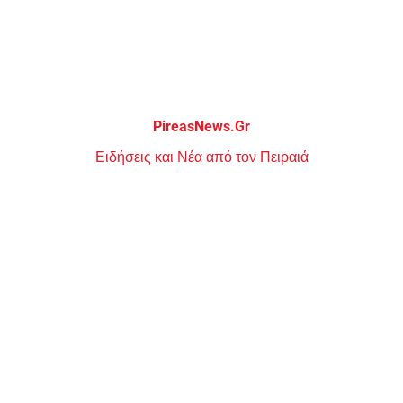
Μεταπηδήστε
στο
περιεχόμενο
PireasNews.Gr
Ειδήσεις και Νέα από τον Πειραιά