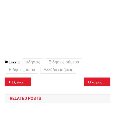
ειδήσεις
Ειδήσεις σήμερα
Ετικέτα:
Ειδήσεις τώρα
Ελλάδα ειδήσεις
Πλοήγηση
Εξιχνιάστηκε απόπειρα ανθρωποκτονίας σε βάρος κοσμηματοπώλη και ληστεία με λεία 310.000 ευρώ
Ο καιρός της Δευτέρας 6ης Ιουλίου 2026
άρθρων
RELATED POSTS