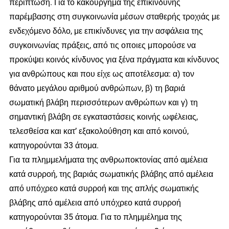
περίπτωση. Για το κακούργημα της επικίνδυνης
παρέμβασης στη συγκοινωνία μέσων σταθερής τροχιάς με
ενδεχόμενο δόλο, με επικίνδυνες για την ασφάλεια της
συγκοινωνίας πράξεις, από τις οποιες μπορούσε να
προκύψει κοινός κίνδυνος για ξένα πράγματα και κίνδυνος
για ανθρώπους και που είχε ως αποτέλεσμα: α) τον
θάνατο μεγάλου αριθμού ανθρώπων, β) τη βαριά
σωματική βλάβη περισσότερων ανθρώπων και γ) τη
σημαντική βλάβη σε εγκαταστάσεις κοινής ωφέλειας,
τελεσθείσα και κατ’ εξακολούθηση και από κοινού,
κατηγορούνται 33 άτομα.
Για τα πλημμελήματα της ανθρωποκτονίας από αμέλεια
κατά συρροή, της βαριάς σωματικής βλάβης από αμέλεια
από υπόχρεο κατά συρροή και της απλής σωματικής
βλάβης από αμέλεια από υπόχρεο κατά συρροή
κατηγορούνται 35 άτομα. Για το πλημμέλημα της