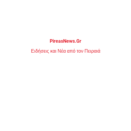
Μεταπηδήστε
στο
περιεχόμενο
PireasNews.Gr
Ειδήσεις και Νέα από τον Πειραιά