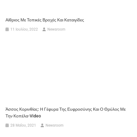
Αίθριος Με Τοπικές Βροχές Και Καταιγίδες
11 Ιουλίου, 2022
Newsroom
Άσσος Κορινθίας: Η Γέφυρα Της Ευφροσύνης Και Ο Θρύλος Με
Την Κοπέλα-Video
28 Μαΐου, 2021
Newsroom