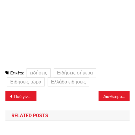
ειδήσεις
Ειδήσεις σήμερα
Ετικέτα:
Ειδήσεις τώρα
Ελλάδα ειδήσεις
Πλοήγηση
Πού γίνονται δωρεάν rapid tests σήμερα Παρασκευή
Διαθέσιμο για όλα τα ΑΦΜ – Βήμα βήμα η διαδικασία
άρθρων
RELATED POSTS