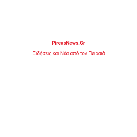
Μεταπηδήστε
στο
περιεχόμενο
PireasNews.Gr
Ειδήσεις και Νέα από τον Πειραιά