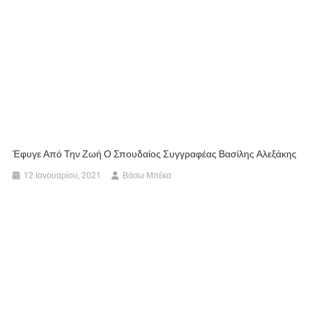
Έφυγε Από Την Ζωή Ο Σπουδαίος Συγγραφέας Βασίλης Αλεξάκης
12 Ιανουαρίου, 2021
Βάσω Μπέκα