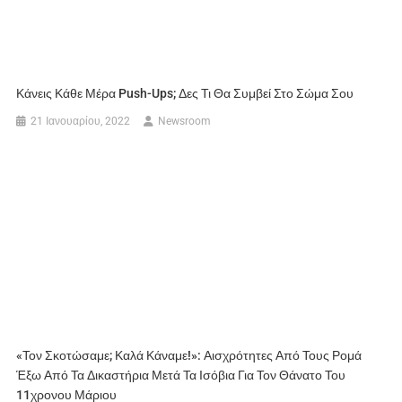
Κάνεις Κάθε Μέρα Push-Ups; Δες Τι Θα Συμβεί Στο Σώμα Σου
21 Ιανουαρίου, 2022
Newsroom
«Τον Σκοτώσαμε; Καλά Κάναμε!»: Αισχρότητες Από Τους Ρομά
Έξω Από Τα Δικαστήρια Μετά Τα Ισόβια Για Τον Θάνατο Του
11χρονου Μάριου