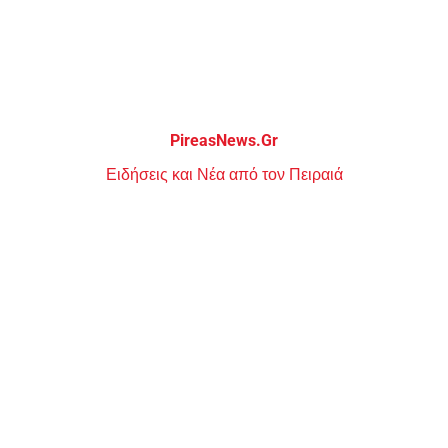
Μεταπηδήστε
στο
περιεχόμενο
PireasNews.Gr
Ειδήσεις και Νέα από τον Πειραιά