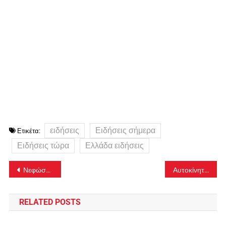
ειδήσεις
Ειδήσεις σήμερα
Ετικέτα:
Ειδήσεις τώρα
Ελλάδα ειδήσεις
Πλοήγηση
Νεφώσεις με τοπικές βροχές και σποραδικές καταιγίδες
Αυτοκίνητο έπεσε σε χαντάκι στο Μαρκόπουλο – Ένα άτομο ανασύρθηκε χωρίς τις αισθήσεις του
άρθρων
RELATED POSTS