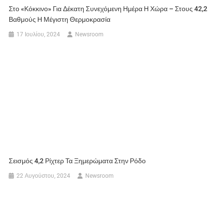
Στο «κόκκινο» Για Δέκατη Συνεχόμενη Ημέρα Η Χώρα – Στους 42,2
Βαθμούς Η Μέγιστη Θερμοκρασία
17 Ιουλίου, 2024
Newsroom
Σεισμός 4,2 Ρίχτερ Τα Ξημερώματα Στην Ρόδο
22 Αυγούστου, 2024
Newsroom