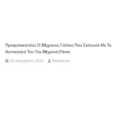
Προφυλακιστέος Ο 33χρονος Γάλλος Που Σκότωσε Με Το
Αυτοκίνητό Του Την 36χρονη Ράνια
20 Δεκεμβρίου, 2024
Newsroom