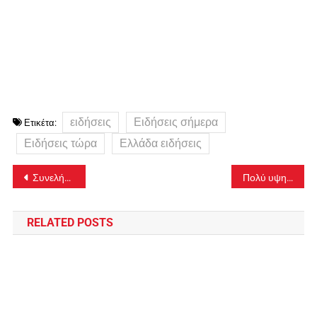
ειδήσεις
Ειδήσεις σήμερα
Ετικέτα:
Ειδήσεις τώρα
Ελλάδα ειδήσεις
Πλοήγηση
Συνελήφθη 62χρονος για εμπρησμό στην πυρκαγιά στην Κάντζα
Πολύ υψηλός κίνδυνος πυρκαγιάς αύριο σε Αττική, Κρήτη και περιοχές της Στ. Ελλάδας και του Β. Αιγαίου
άρθρων
RELATED POSTS