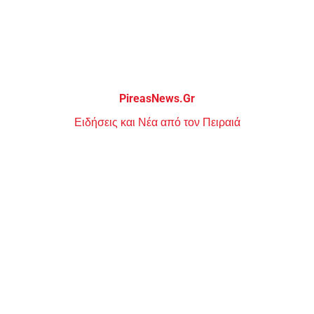
Μεταπηδήστε
στο
περιεχόμενο
PireasNews.Gr
Ειδήσεις και Νέα από τον Πειραιά