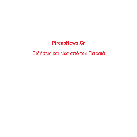
Μεταπηδήστε
στο
περιεχόμενο
PireasNews.Gr
Ειδήσεις και Νέα από τον Πειραιά