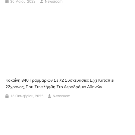
30 Μαΐου, 2023
Newsroom
Κοκαΐνη 840 Γραμμαρίων Σε 72 Συσκευασίες Είχε Καταπιεί
22χρονος, Που Συνελήφθη Στο Αεροδρόμιο Αθηνών
16 Οκτωβρίου, 2025
Newsroom