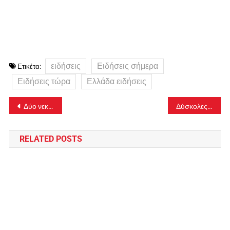
ειδήσεις
Ειδήσεις σήμερα
Ετικέτα:
Ειδήσεις τώρα
Ελλάδα ειδήσεις
Πλοήγηση
Δύο νεκροί σε τροχαία στη Μαγνησία το διήμερο της Πρωτομαγιάς
Δύσκολες ώρες για τον Αργύρη Ντινόπουλο: Πέθανε ο γιος του
άρθρων
RELATED POSTS