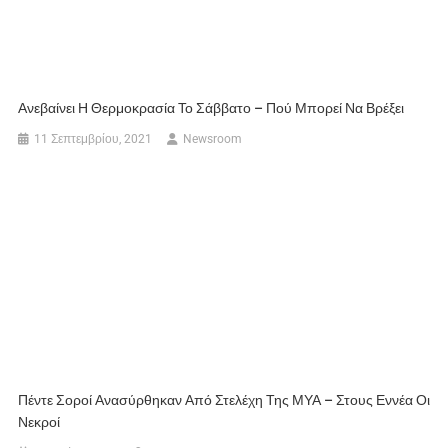
Ανεβαίνει Η Θερμοκρασία Το Σάββατο – Πού Μπορεί Να Βρέξει
11 Σεπτεμβρίου, 2021
Newsroom
Πέντε Σοροί Ανασύρθηκαν Από Στελέχη Της ΜΥΑ – Στους Εννέα Οι
Νεκροί