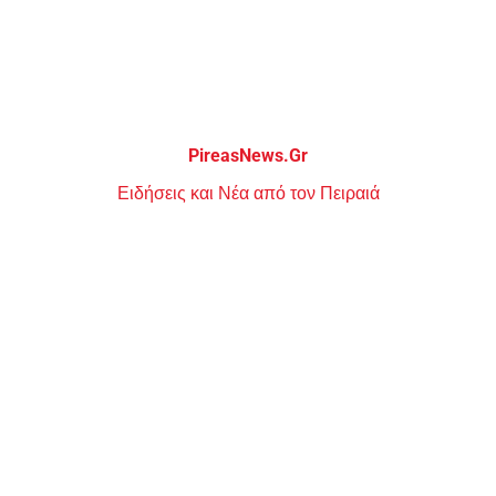
Μεταπηδήστε
στο
περιεχόμενο
PireasNews.Gr
Ειδήσεις και Νέα από τον Πειραιά